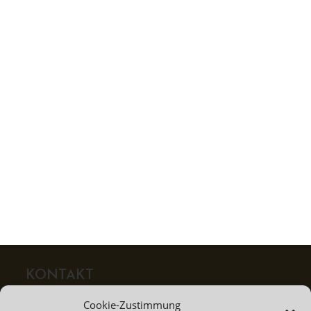
18. KANN ICH EIN TATTOO BEKOMMEN,
WENN ICH UNTER EINER HAUTKRANKHEIT
LEIDE?
19. WIE KANN ICH SICHERSTELLEN, DASS
MEIN TATTOO NICHT VERKRUSTET?
20. KANN ICH EIN TATTOO BEKOMMEN,
WENN ICH UNTER EINER BLUTKRANKHEIT
LEIDE?
KONTAKT
Donny Taylor - Tattoo & Airbrush
Cookie-Zustimmung